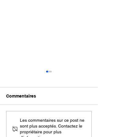
AWEX
Commentaires
Exposition de créateurs
Les commentaires sur ce post ne
sont plus acceptés. Contactez le
belges
propriétaire pour plus