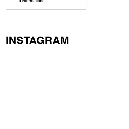
d'informations.
INSTAGRAM
FACEBOOK
STUDIO
Square de la Demi Lune
7800 Ath, Belgique
POLITIQUE
Politique de boutique